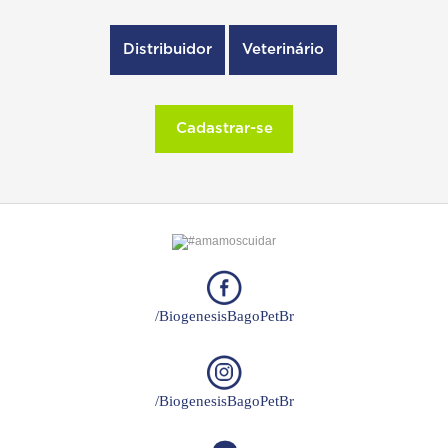
Distribuidor
Veterinário
Cadastrar-se
/BiogenesisBagoPetBr
/BiogenesisBagoPetBr