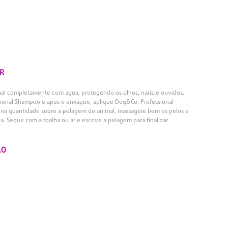
R
mal completamente com água, protegendo os olhos, nariz e ouvidos.
ional Shampoo e após o enxágue, aplique Dog&Co. Professional
a quantidade sobre a pelagem do animal, massageie bem os pelos e
 Seque com a toalha ou ar e escove a pelagem para finalizar.
ÃO