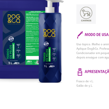
MODO DE USA
Uso tópico. Molhe o ani
Aplique Dog&Co. Profess
Condicionador em pequen
depois enxágue com água.
APRESENTAÇ
Frasco de 1 L.
Galão de 5 L.