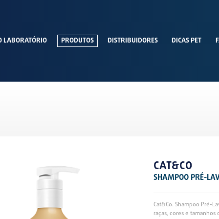
O LABORATÓRIO
PRODUTOS
DISTRIBUIDORES
DICAS PET
F
CAT&CO
SHAMPOO PRÉ-LA
Cat&Co. Shampoo Pré-Lav
raças, cores e tamanhos