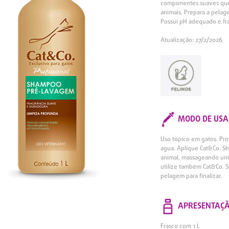
componentes suaves que n
animais. Prepara a pelag
Possui pH adequado e fra
Atualização: 27/2/2026
MODO DE USA
Uso tópico em gatos. Pr
água. Aplique Cat&Co. S
animal, massageando uni
utilize também Cat&Co. 
pelagem para finalizar.
APRESENTAÇ
Frasco com 1 L