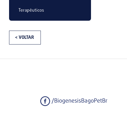
Terapêuticos
< VOLTAR
/BiogenesisBagoPetBr