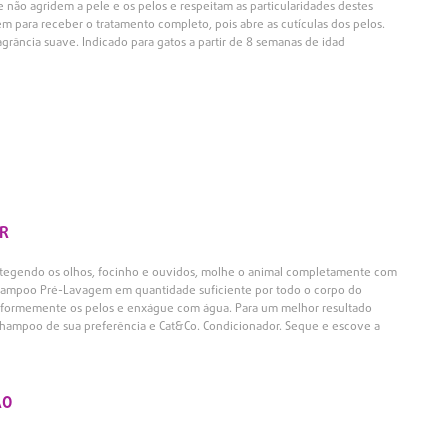
ão agridem a pele e os pelos e respeitam as particularidades destes
em para receber o tratamento completo, pois abre as cutículas dos pelos.
grância suave. Indicado para gatos a partir de 8 semanas de idad
R
otegendo os olhos, focinho e ouvidos, molhe o animal completamente com
hampoo Pré-Lavagem em quantidade suficiente por todo o corpo do
formemente os pelos e enxágue com água. Para um melhor resultado
Shampoo de sua preferência e Cat&Co. Condicionador. Seque e escove a
ÃO