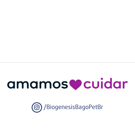
/BiogenesisBagoPetBr