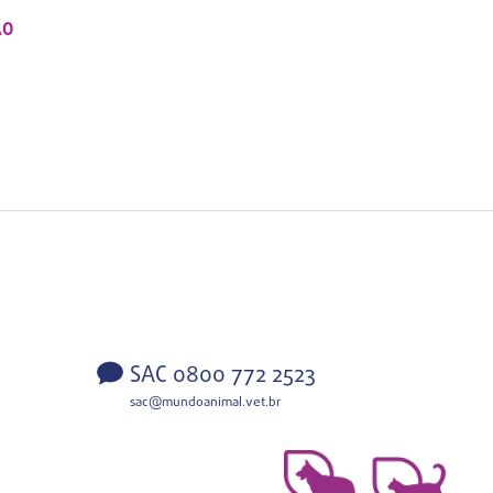
ÃO
SAC 0800 772 2523
sac@mundoanimal.vet.br