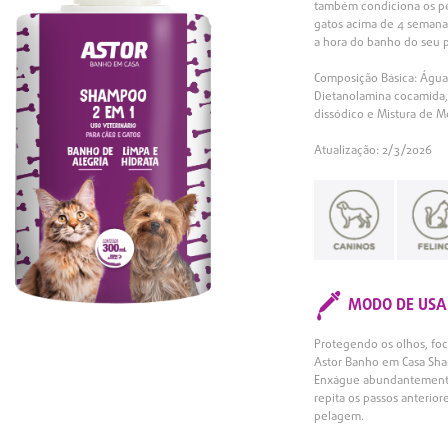
também condiciona os pe
gatos acima de 4 semana
a hora do banho do seu
Composição Básica: Água 
Dietanolamina cocamida, E
dissódico e Mistura de Me
Atualização: 2/3/2026
MODO DE USA
Protegendo os olhos, fo
Astor Banho em Casa Sh
Enxágue abundantemente p
repita os passos anterio
pelagem.