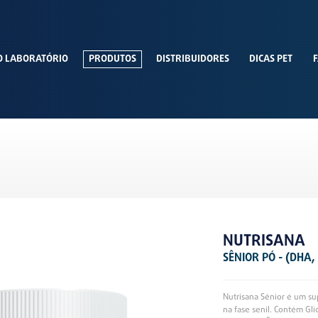
O LABORATÓRIO
PRODUTOS
DISTRIBUIDORES
DICAS PET
F
NUTRISANA
SÊNIOR PÓ - (DHA
Nutrisana Sênior é um su
na fase senil. Contém G