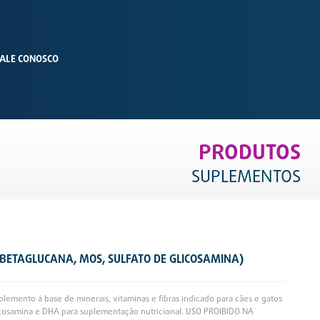
ALE CONOSCO
PRODUTOS
SUPLEMENTOS
, BETAGLUCANA, MOS, SULFATO DE GLICOSAMINA)
plemento à base de minerais, vitaminas e fibras indicado para cães e gatos
licosamina e DHA para suplementação nutricional. USO PROIBIDO NA