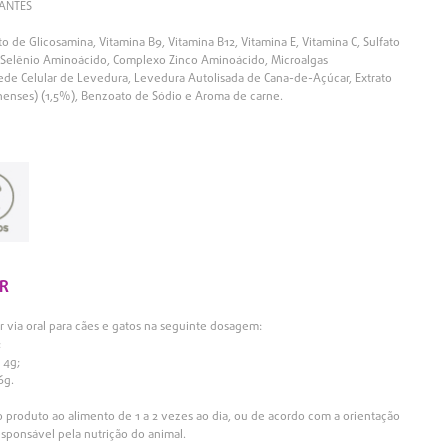
ANTES
o de Glicosamina, Vitamina B9, Vitamina B12, Vitamina E, Vitamina C, Sulfato
Selênio Aminoácido, Complexo Zinco Aminoácido, Microalgas
rede Celular de Levedura, Levedura Autolisada de Cana-de-Açúcar, Extrato
nenses) (1,5%), Benzoato de Sódio e Aroma de carne.
R
r via oral para cães e gatos na seguinte dosagem:
;
 4g;
6g.
produto ao alimento de 1 a 2 vezes ao dia, ou de acordo com a orientação
sponsável pela nutrição do animal.