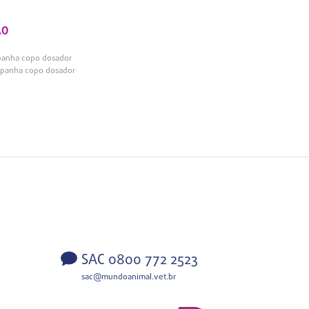
ÃO
panha copo dosador
mpanha copo dosador
SAC 0800 772 2523
sac@mundoanimal.vet.br