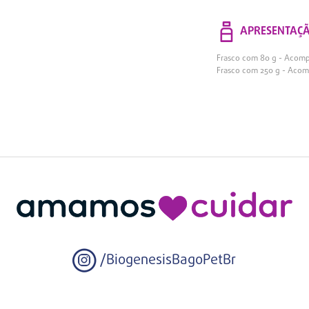
APRESENTAÇ
Frasco com 80 g - Acom
Frasco com 250 g - Aco
/BiogenesisBagoPetBr