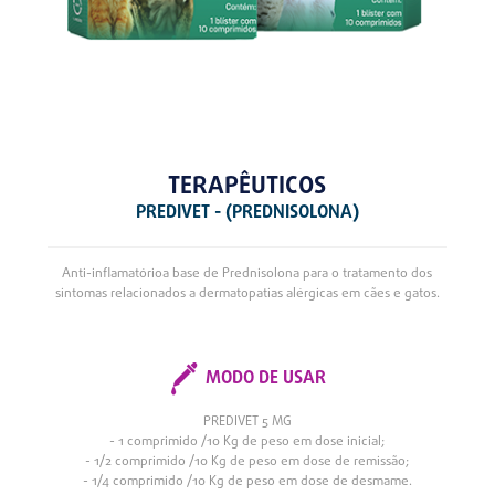
TERAPÊUTICOS
PREDIVET - (PREDNISOLONA)
Anti-inflamatórioa base de Prednisolona para o tratamento dos
sintomas relacionados a dermatopatias alérgicas em cães e gatos.
MODO DE USAR
PREDIVET 5 MG
- 1 comprimido /10 Kg de peso em dose inicial;
- 1/2 comprimido /10 Kg de peso em dose de remissão;
- 1/4 comprimido /10 Kg de peso em dose de desmame.