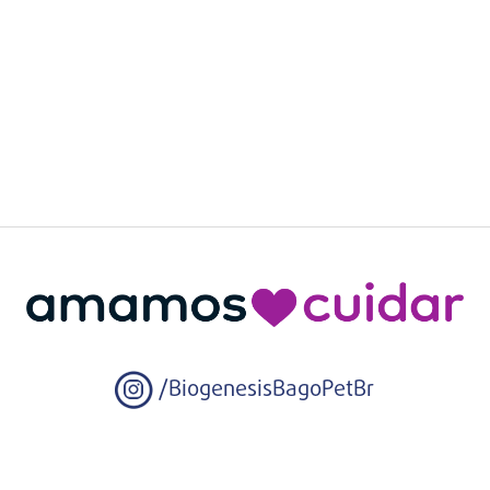
/BiogenesisBagoPetBr