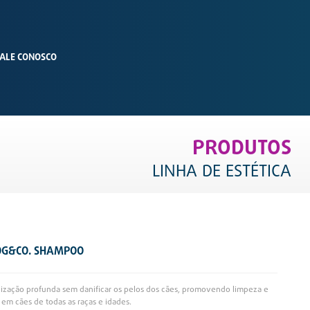
ALE CONOSCO
PRODUTOS
LINHA DE ESTÉTICA
OG&CO. SHAMPOO
nização profunda sem danificar os pelos dos cães, promovendo limpeza e
o em cães de todas as raças e idades.