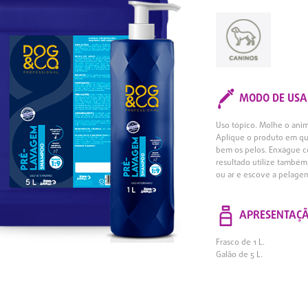
MODO DE USA
Uso tópico. Molhe o ani
Aplique o produto em qu
bem os pelos. Enxágue c
resultado utilize també
ou ar e escove a pelagem 
APRESENTAÇ
Frasco de 1 L.
Galão de 5 L.