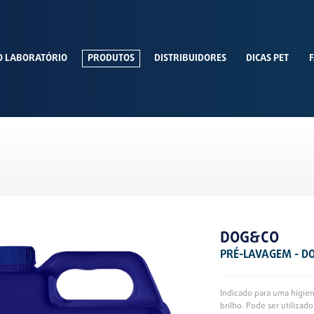
O LABORATÓRIO
PRODUTOS
DISTRIBUIDORES
DICAS PET
F
DOG&CO
PRÉ-LAVAGEM - D
Indicado para uma higie
brilho. Pode ser utilizad