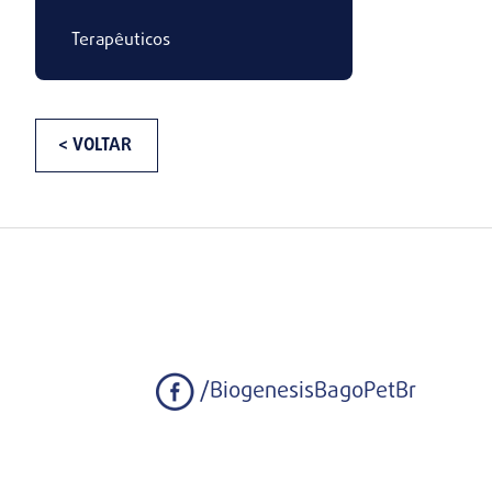
Terapêuticos
< VOLTAR
/BiogenesisBagoPetBr