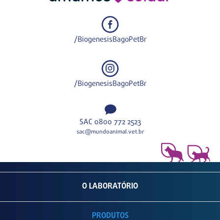
/BiogenesisBagoPetBr
/BiogenesisBagoPetBr
SAC 0800 772 2523
sac@mundoanimal.vet.br
O LABORATÓRIO
PRODUTOS