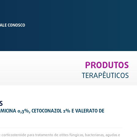
ALE CONOSCO
PRODUTOS
TERAPÊUTICOS
S
MICINA 0,3%, CETOCONAZOL 2% E VALERATO DE
e corticosteróide para tratamento de otites fúngicas, bacterianas, agudas e