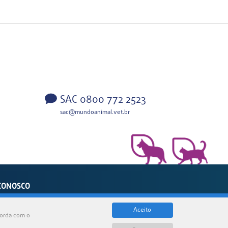
SAC 0800 772 2523
sac@mundoanimal.vet.br
CONOSCO
sil
Aceito
corda com o