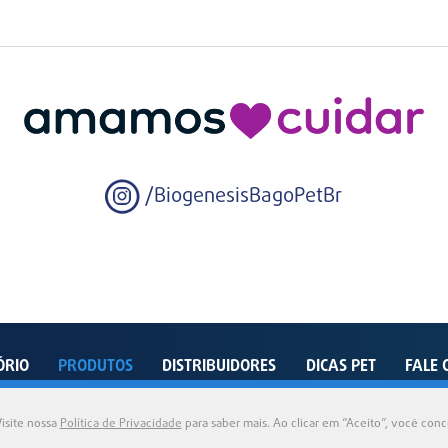
/BiogenesisBagoPetBr
ÓRIO
PRODUTOS
DISTRIBUIDORES
DICAS PET
FALE 
enida Dom João VI, 500 – Distrito Industrial – Pindamonhangaba – SP – 12412-805 - Bra
isite nossa
Política de Privacidade
para saber mais. Ao clicar em “Aceito”, você con
2026 © Biogénesis Bagó Pet