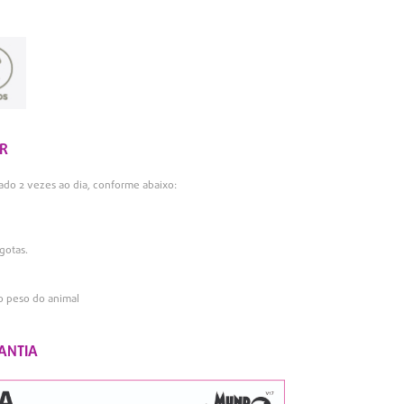
R
ado 2 vezes ao dia, conforme abaixo:
.
gotas.
o peso do animal
ANTIA