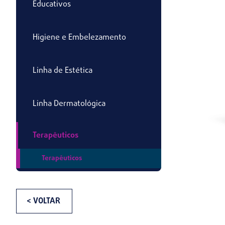
Educativos
Higiene e Embelezamento
Linha de Estética
Linha Dermatológica
Terapêuticos
Terapêuticos
< VOLTAR