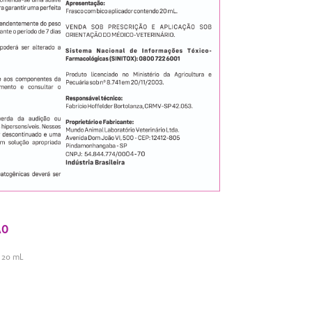
ÃO
e 20 mL