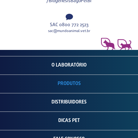
/BiogenesisBagoPetBr
SAC 0800 772 2523
sac@mundoanimal.vet.br
O LABORATÓRIO
PRODUTOS
DISTRIBUIDORES
DICAS PET