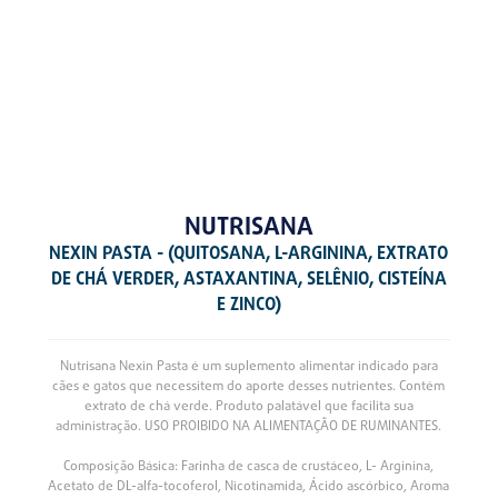
NUTRISANA
NEXIN PASTA - (QUITOSANA, L-ARGININA, EXTRATO
DE CHÁ VERDER, ASTAXANTINA, SELÊNIO, CISTEÍNA
E ZINCO)
Nutrisana Nexin Pasta é um suplemento alimentar indicado para
cães e gatos que necessitem do aporte desses nutrientes. Contém
extrato de chá verde. Produto palatável que facilita sua
administração. USO PROIBIDO NA ALIMENTAÇÃO DE RUMINANTES.
Composição Básica: Farinha de casca de crustáceo, L- Arginina,
Acetato de DL-alfa-tocoferol, Nicotinamida, Ácido ascórbico, Aroma