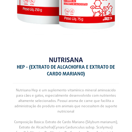
NUTRISANA
HEP - (EXTRATO DE ALCACHOFRA E EXTRATO DE
CARDO MARIANO)
Nutrisana Hep é um suplemento vitamínico mineral aminoácido
para cães e gatos, especialmente desenvolvido com nutrientes
altamente selecionados. Possui aroma de carne que facilita a
administração do produto em animais que necessitem de suporte
nutricional
Composição Básica: Extrato de Cardo Mariano (Silybum marianum),
Extrato de Alcachofra(Cynara Cardunculus subsp. Scolymus)