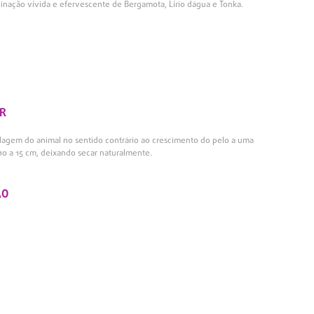
inação vívida e efervescente de Bergamota, Lírio dágua e Tonka.
R
elagem do animal no sentido contrário ao crescimento do pelo a uma
10 a 15 cm, deixando secar naturalmente.
ÃO