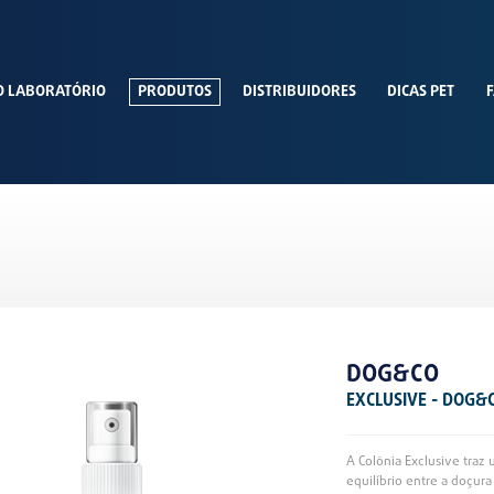
O LABORATÓRIO
PRODUTOS
DISTRIBUIDORES
DICAS PET
F
DOG&CO
EXCLUSIVE - DOG&
A Colônia Exclusive traz 
equilíbrio entre a doçura