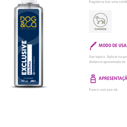
fragrância traz uma comb
MODO DE USA
Uso tópico. Aplicar na p
distância aproximada de 
APRESENTAÇ
Frasco com 500 mL.