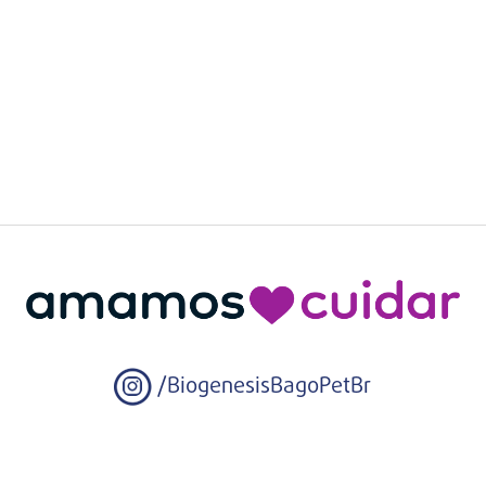
/BiogenesisBagoPetBr