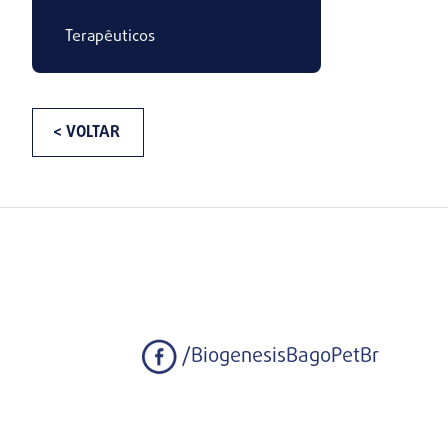
Terapêuticos
< VOLTAR
/BiogenesisBagoPetBr