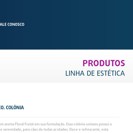
ALE CONOSCO
PRODUTOS
LINHA DE ESTÉTICA
CO. COLÔNIA
um aroma Floral Frutal em sua formulação. Essa colônia unissex possui o
 e serenidade, para cães de todas as idades. Doce e refrescante, esta