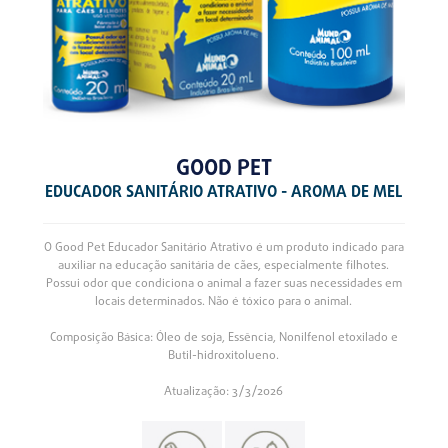
GOOD PET
EDUCADOR SANITÁRIO ATRATIVO - AROMA DE MEL
O Good Pet Educador Sanitário Atrativo é um produto indicado para
auxiliar na educação sanitária de cães, especialmente filhotes.
Possui odor que condiciona o animal a fazer suas necessidades em
locais determinados. Não é tóxico para o animal.
Composição Básica: Óleo de soja, Essência, Nonilfenol etoxilado e
Butil-hidroxitolueno.
Atualização: 3/3/2026