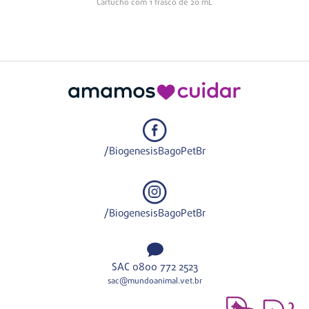
Cartucho com 1 frasco de 20 mL
/BiogenesisBagoPetBr
/BiogenesisBagoPetBr
SAC 0800 772 2523
sac@mundoanimal.vet.br