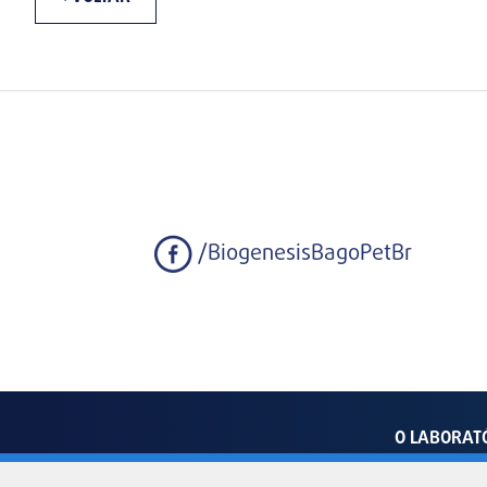
/BiogenesisBagoPetBr
O LABORAT
Av