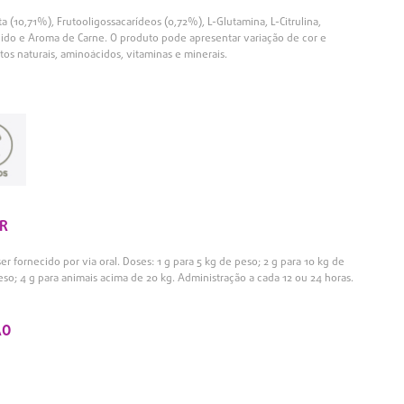
a (10,71%), Frutooligossacarídeos (0,72%), L-Glutamina, L-Citrulina,
do e Aroma de Carne. O produto pode apresentar variação de cor e
tos naturais, aminoácidos, vitaminas e minerais.
R
er fornecido por via oral. Doses: 1 g para 5 kg de peso; 2 g para 10 kg de
eso; 4 g para animais acima de 20 kg. Administração a cada 12 ou 24 horas.
ÃO