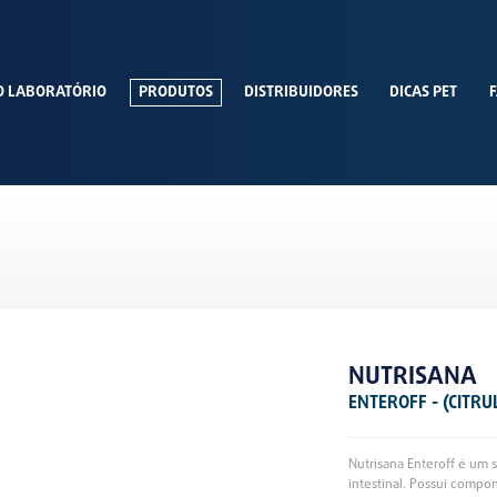
O LABORATÓRIO
PRODUTOS
DISTRIBUIDORES
DICAS PET
F
NUTRISANA
ENTEROFF - (CITRU
Nutrisana Enteroff é um
intestinal. Possui compo