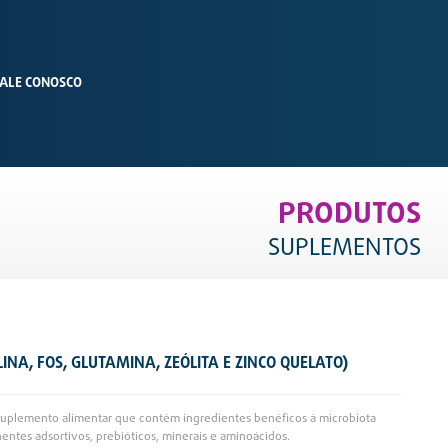
ALE CONOSCO
PRODUTOS
SUPLEMENTOS
LINA, FOS, GLUTAMINA, ZEÓLITA E ZINCO QUELATO)
 suplemento alimentar que contém ingredientes benéficos à microbiota
nentes adsortivos, prebióticos, minerais e aminoácidos.