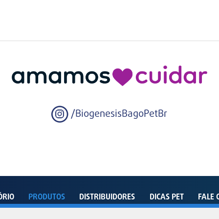
/BiogenesisBagoPetBr
ÓRIO
PRODUTOS
DISTRIBUIDORES
DICAS PET
FALE 
enida Dom João VI, 500 – Distrito Industrial – Pindamonhangaba – SP – 12412-805 - Bra