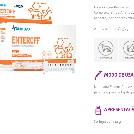
Composição Básica: Zeólit
Complexo Zinco Aminoáci
aspecto, por conter extra
Atualização: 02/07/25
MODO DE USA
Nutrisana Enteroff deve s
peso; 3 g para 15 kg de p
APRESENTAÇ
Seringa com 12 g.