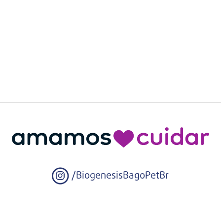
/BiogenesisBagoPetBr