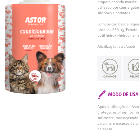
proporcionando maciez, s
utilizado por cães e gat
silicones e corantes
Composição Básica: Água p
Lanolina PEG-75, Extrato g
butil hidroxi-hidrocinama
Atualização: 27/2/2026
MODO DE USA
Após a utilização do As
proteger os olhos, focin
suficiente, massageando
para tirar o excesso de 
pelagem.