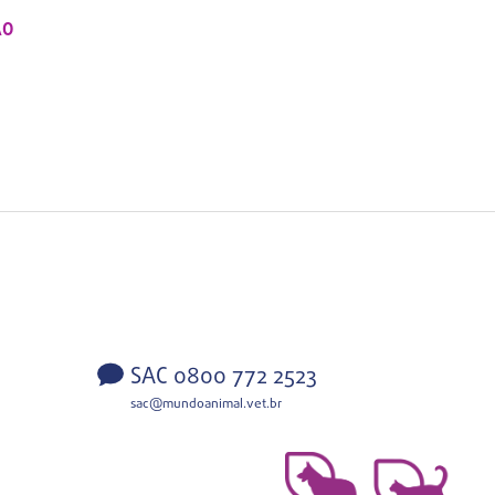
ÃO
SAC 0800 772 2523
sac@mundoanimal.vet.br