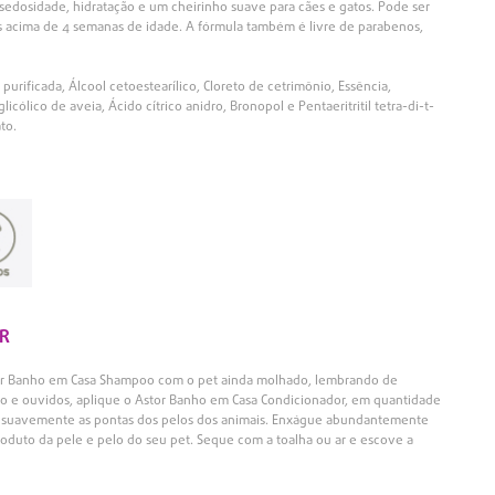
edosidade, hidratação e um cheirinho suave para cães e gatos. Pode ser
os acima de 4 semanas de idade. A fórmula também é livre de parabenos,
urificada, Álcool cetoestearílico, Cloreto de cetrimônio, Essência,
licólico de aveia, Ácido cítrico anidro, Bronopol e Pentaeritritil tetra-di-t-
to.
R
tor Banho em Casa Shampoo com o pet ainda molhado, lembrando de
ho e ouvidos, aplique o Astor Banho em Casa Condicionador, em quantidade
 suavemente as pontas dos pelos dos animais. Enxágue abundantemente
produto da pele e pelo do seu pet. Seque com a toalha ou ar e escove a