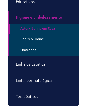
Educativos
Higiene e Embelezamento
Astor - Banho em Casa
Dog&Co. Home
Shampoos
Linha de Estética
Linha Dermatológica
Terapêuticos