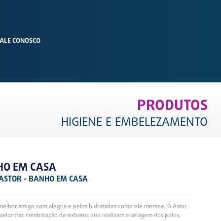
ALE CONOSCO
PRODUTOS
HIGIENE E EMBELEZAMENTO
HO EM CASA
 ASTOR - BANHO EM CASA
melhor amigo com alegria e pelos hidratados como ele merece. O Astor
ador traz combinação de extratos que realizam a selagem dos pelos,