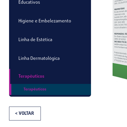
Educativos
Higiene e Embelezamento
Linha de Estética
Linha Dermatológica
Terapêuticos
Terapêuticos
< VOLTAR