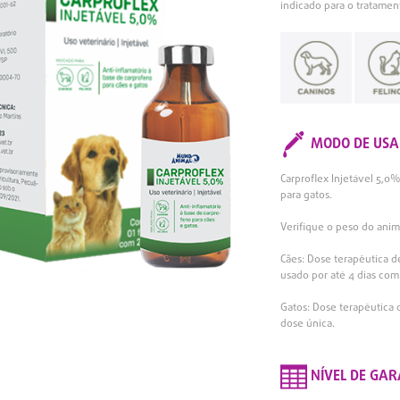
indicado para o tratamen
MODO DE USA
Carproflex Injetável 5,0
para gatos.
Verifique o peso do anima
Cães: Dose terapêutica d
usado por até 4 dias com
Gatos: Dose terapêutica
dose única.
NÍVEL DE GAR