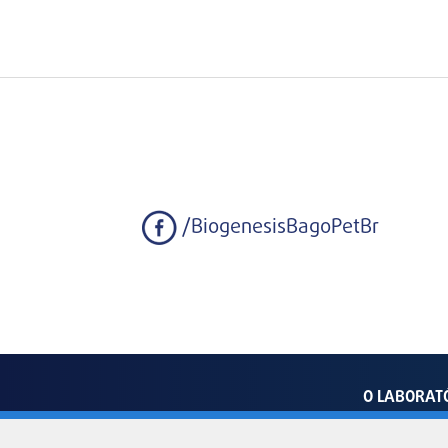
/BiogenesisBagoPetBr
O LABORAT
Av