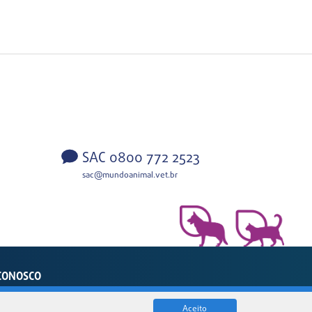
SAC 0800 772 2523
sac@mundoanimal.vet.br
CONOSCO
sil
Aceito