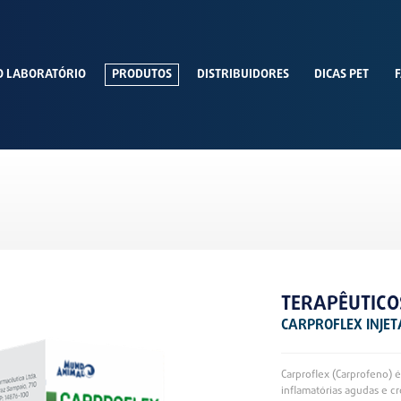
O LABORATÓRIO
PRODUTOS
DISTRIBUIDORES
DICAS PET
F
TERAPÊUTICO
CARPROFLEX INJET
Carproflex (Carprofeno) 
inflamatórias agudas e cr