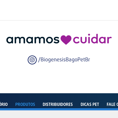
/BiogenesisBagoPetBr
ÓRIO
PRODUTOS
DISTRIBUIDORES
DICAS PET
FALE 
enida Dom João VI, 500 – Distrito Industrial – Pindamonhangaba – SP – 12412-805 - Bra