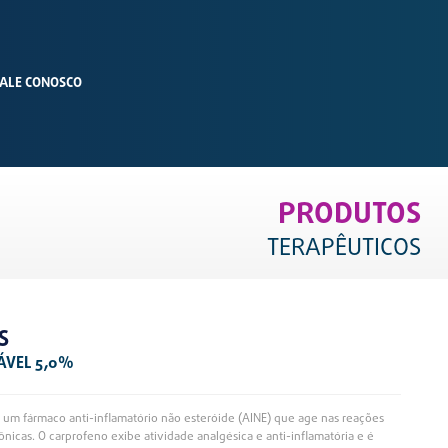
ALE CONOSCO
PRODUTOS
TERAPÊUTICOS
S
ÁVEL 5,0%
é um fármaco anti-inflamatório não esteróide (AINE) que age nas reações
ônicas. O carprofeno exibe atividade analgésica e anti-inflamatória e é