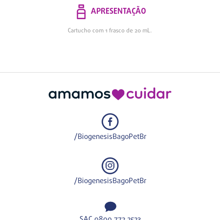
APRESENTAÇÃO
Cartucho com 1 frasco de 20 mL.
/BiogenesisBagoPetBr
/BiogenesisBagoPetBr
SAC 0800 772 2523