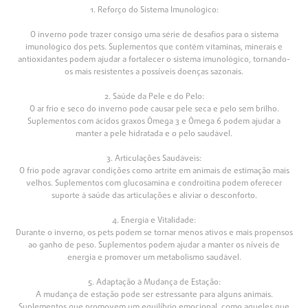
1. Reforço do Sistema Imunológico:
O inverno pode trazer consigo uma série de desafios para o sistema
imunológico dos pets. Suplementos que contêm vitaminas, minerais e
antioxidantes podem ajudar a fortalecer o sistema imunológico, tornando-
os mais resistentes a possíveis doenças sazonais.
2. Saúde da Pele e do Pelo:
O ar frio e seco do inverno pode causar pele seca e pelo sem brilho.
Suplementos com ácidos graxos Ômega 3 e Ômega 6 podem ajudar a
manter a pele hidratada e o pelo saudável.
3. Articulações Saudáveis:
O frio pode agravar condições como artrite em animais de estimação mais
velhos. Suplementos com glucosamina e condroitina podem oferecer
suporte à saúde das articulações e aliviar o desconforto.
4. Energia e Vitalidade:
Durante o inverno, os pets podem se tornar menos ativos e mais propensos
ao ganho de peso. Suplementos podem ajudar a manter os níveis de
energia e promover um metabolismo saudável.
5. Adaptação à Mudança de Estação:
A mudança de estação pode ser estressante para alguns animais.
Suplementos que promovem um equilíbrio emocional, como aqueles que