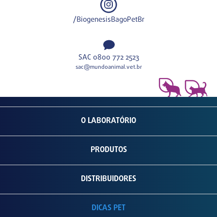
/BiogenesisBagoPetBr
SAC 0800 772 2523
sac@mundoanimal.vet.br
O LABORATÓRIO
PRODUTOS
DISTRIBUIDORES
DICAS PET