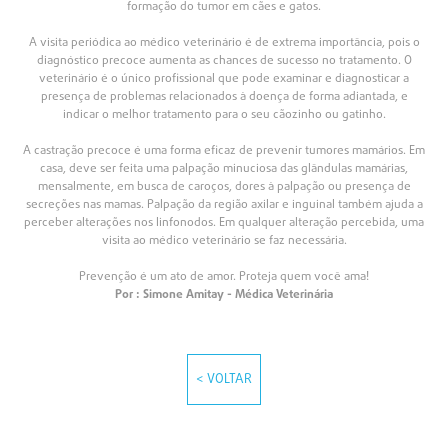
formação do tumor em cães e gatos.
A visita periódica ao médico veterinário é de extrema importância, pois o
diagnóstico precoce aumenta as chances de sucesso no tratamento. O
veterinário é o único profissional que pode examinar e diagnosticar a
presença de problemas relacionados à doença de forma adiantada, e
indicar o melhor tratamento para o seu cãozinho ou gatinho.
A castração precoce é uma forma eficaz de prevenir tumores mamários. Em
casa, deve ser feita uma palpação minuciosa das glândulas mamárias,
mensalmente, em busca de caroços, dores à palpação ou presença de
secreções nas mamas. Palpação da região axilar e inguinal também ajuda a
perceber alterações nos linfonodos. Em qualquer alteração percebida, uma
visita ao médico veterinário se faz necessária.
Prevenção é um ato de amor. Proteja quem você ama!
Por : Simone Amitay - Médica Veterinária
< VOLTAR