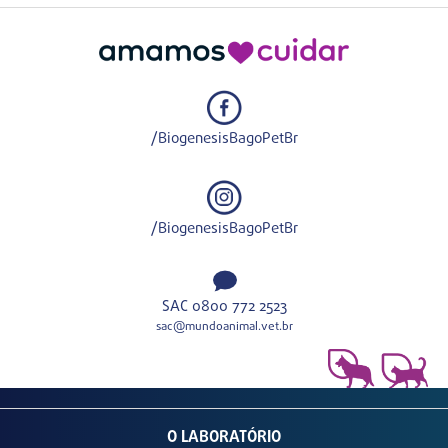
/BiogenesisBagoPetBr
/BiogenesisBagoPetBr
SAC 0800 772 2523
sac@mundoanimal.vet.br
O LABORATÓRIO