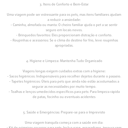
3. Itens de Conforto e Bem-Estar
Uma viagem pode ser estressante para os pets, mas itens familiares ajudam
a reduzir a ansiedade:
- Caminha, almofada ou manta: O cheiro familiar ajuda o pet a se sentir
seguro em locais novos.
- Brinquedos favoritos: Eles proporcionam distração e conforto.
- Roupinhas e acessórios: Se o clima do destino for frio, leve roupinhas
apropriadas.
4. Higiene e Limpeza: Mantenha Tudo Organizado
Viagens longas exigem cuidados extras com a higiene:
- Sacos higiênicos: Indispensáveis para recolher dejetos durante o passeio.
- Tapetes higiênicos: Úteis para pets que ainda não estão acostumados a
segurar as necessidades por muito tempo.
- Toalhas e lenços umedecidos específicos para pets: Para limpeza rápida
de patas, focinho ou eventuais acidentes
5. Saúde e Emergências: Prepare-se para o Imprevisto
Uma viagem tranquila começa com a saúde em dia: