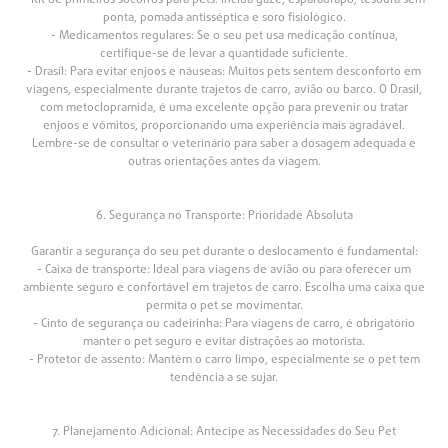
- Kit de primeiros socorros para pets: Inclua gaze, esparadrapo, tesoura sem
ponta, pomada antisséptica e soro fisiológico.
- Medicamentos regulares: Se o seu pet usa medicação contínua,
certifique-se de levar a quantidade suficiente.
- Drasil: Para evitar enjoos e náuseas: Muitos pets sentem desconforto em
viagens, especialmente durante trajetos de carro, avião ou barco. O Drasil,
com metoclopramida, é uma excelente opção para prevenir ou tratar
enjoos e vômitos, proporcionando uma experiência mais agradável.
Lembre-se de consultar o veterinário para saber a dosagem adequada e
outras orientações antes da viagem.
6. Segurança no Transporte: Prioridade Absoluta
Garantir a segurança do seu pet durante o deslocamento é fundamental:
- Caixa de transporte: Ideal para viagens de avião ou para oferecer um
ambiente seguro e confortável em trajetos de carro. Escolha uma caixa que
permita o pet se movimentar.
- Cinto de segurança ou cadeirinha: Para viagens de carro, é obrigatório
manter o pet seguro e evitar distrações ao motorista.
- Protetor de assento: Mantém o carro limpo, especialmente se o pet tem
tendência a se sujar.
7. Planejamento Adicional: Antecipe as Necessidades do Seu Pet