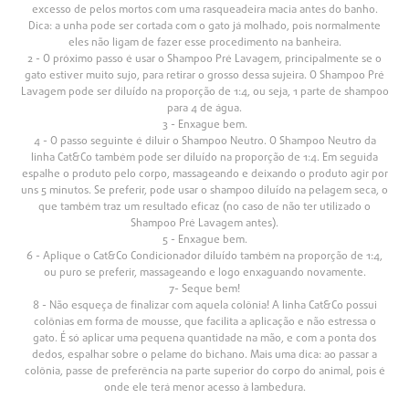
excesso de pelos mortos com uma rasqueadeira macia antes do banho.
Dica: a unha pode ser cortada com o gato já molhado, pois normalmente
eles não ligam de fazer esse procedimento na banheira.
2 - O próximo passo é usar o Shampoo Pré Lavagem, principalmente se o
gato estiver muito sujo, para retirar o grosso dessa sujeira. O Shampoo Pré
Lavagem pode ser diluído na proporção de 1:4, ou seja, 1 parte de shampoo
para 4 de água.
3 - Enxague bem.
4 - O passo seguinte é diluir o Shampoo Neutro. O Shampoo Neutro da
linha Cat&Co também pode ser diluído na proporção de 1:4. Em seguida
espalhe o produto pelo corpo, massageando e deixando o produto agir por
uns 5 minutos. Se preferir, pode usar o shampoo diluído na pelagem seca, o
que também traz um resultado eficaz (no caso de não ter utilizado o
Shampoo Pré Lavagem antes).
5 - Enxague bem.
6 - Aplique o Cat&Co Condicionador diluído também na proporção de 1:4,
ou puro se preferir, massageando e logo enxaguando novamente.
7- Seque bem!
8 - Não esqueça de finalizar com aquela colônia! A linha Cat&Co possui
colônias em forma de mousse, que facilita a aplicação e não estressa o
gato. É só aplicar uma pequena quantidade na mão, e com a ponta dos
dedos, espalhar sobre o pelame do bichano. Mais uma dica: ao passar a
colônia, passe de preferência na parte superior do corpo do animal, pois é
onde ele terá menor acesso à lambedura.