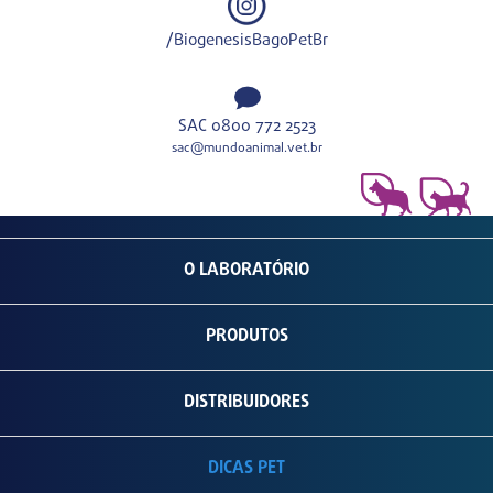
/BiogenesisBagoPetBr
SAC 0800 772 2523
sac@mundoanimal.vet.br
O LABORATÓRIO
PRODUTOS
DISTRIBUIDORES
DICAS PET