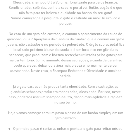
Oleosidade, shampoo Ultra Volume, Tonalizante para pelos brancos,
Condicionador, colônias, banho a seco, e por aí vai. Então, opção é o que
não falta para ter beleza e qualidade no banho do seu gato!
Vamos começar pela pergunta: o gato é castrado ou não? Te explico o
porque:
No caso de um gato não castrado, é comum o aparecimento da cauda de
garanhão, ou a ?Hiperplasia da glândula da cauda?, que é comum em gatos
jovens, não castrados e no período da puberdade. O órgão supracaudal fica
localizado próximo à base da cauda, e é um local rico em glândulas
sebáceas, que produzem e liberam secreções utilizadas pelos gatos para
marcar território. Com o aumento dessas secreções, a cauda de garanhão
pode aparecer, deixando a área mais oleosa e normalmente de cor
acastanhada. Neste caso, o Shampoo Redutor de Oleosidade é uma boa
pedida.
Já o gato castrado não produz tanta oleosidade. Com a castração, as
glândulas sebáceas produzem menos sebo, oleosidade. Por isso, neste
caso, podemos usar um shampoo neutro, dando mais agilidade e rapidez
no seu banho.
Hoje vamos começar com um passo a passo de um banho simples, em um
gato castrado:
1 - O primeiro passo é cortar as unhas e pentear o gato para retirar nós ou