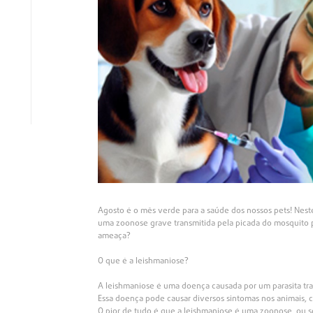
Agosto é o mês verde para a saúde dos nossos pets! Neste
uma zoonose grave transmitida pela picada do mosquito 
ameaça?
O que é a leishmaniose?
A leishmaniose é uma doença causada por um parasita tra
Essa doença pode causar diversos sintomas nos animais, 
O pior de tudo é que a leishmaniose é uma zoonose, ou s