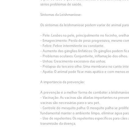
sérios problemas de saúde.
Sintomas da Leishmaniose:
Os sintomas da leishmaniose podem variar de animal para
- Pele: Lesões na pele, principalmente no focinho, orelhas
- Emagrecimento: Perda de peso progressiva, mesmo com
- Febre: Febre intermitente ou constante.
- Aumento dos gânglios linfáticos: Os gânglios podem fic
- Problemas oculares: Conjuntivite, inflamação dos olhos.
- Unhas: Crescimento excessivo das unhas.
- Prolapso do terceiro olho: Uma membrana no canto inter
- Apatia: O animal pode ficar mais apático e com menos e
A importância da prevenção:
A prevenção é a melhor forma de combater a leishmanios
- Vacinação: As vacinas são aliadas importantes na preve
vacinas são necessárias para o seu pet.
- Controle do mosquito palha: O mosquito palha se prolif
fundamental manter o ambiente limpo, eliminar água parad
- Uso de repelentes: Os repelentes específicos para cães
transmissão da doença.