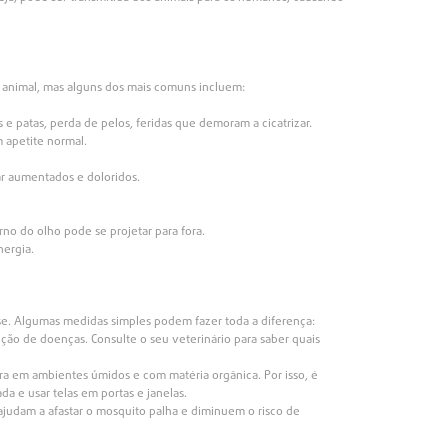
 animal, mas alguns dos mais comuns incluem:
 e patas, perda de pelos, feridas que demoram a cicatrizar.
 apetite normal.
ar aumentados e doloridos.
no do olho pode se projetar para fora.
nergia.
e. Algumas medidas simples podem fazer toda a diferença:
nção de doenças. Consulte o seu veterinário para saber quais
era em ambientes úmidos e com matéria orgânica. Por isso, é
a e usar telas em portas e janelas.
 ajudam a afastar o mosquito palha e diminuem o risco de