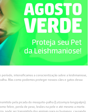
 período, intensificamos a conscientização sobre a leishmaniose,
palha. Mas como podemos proteger nossos cães e gatos dessa
nsmitido pela picada do mosquito-palha (Lutzomyia longipalpis).
como febre, perda de peso, lesões na pele e até mesmo a morte.
eja, pode ser transmitida dos animais para os humanos, causando